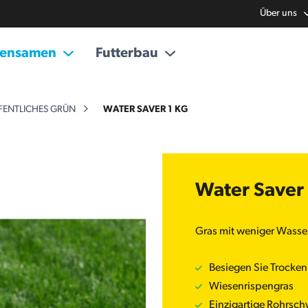
Über uns
sensamen
Futterbau
FENTLICHES GRÜN
WATER SAVER 1 KG
Water Saver 
Gras mit weniger Wasse
Besiegen Sie Trocken
Wiesenrispengras
Einzigartige Rohrsch