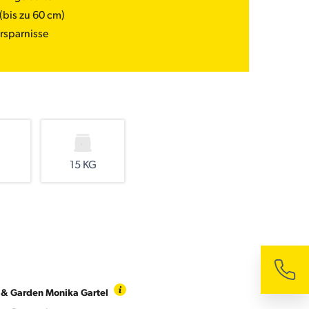
(bis zu 60 cm)
rsparnisse
15 KG
 & Garden Monika Gartel