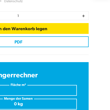
Datenschutz
1
In den Warenkorb legen
PDF
ngerrechner
Fläche m²
Menge der Samen