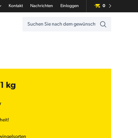
Kontakt
Nachrichten
Einloggen
0
1 kg
r
heit!
wingelsorten