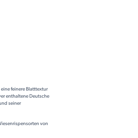
ine feinere Blatttextur
aver enthaltene Deutsche
und seiner
iesenrispensorten von