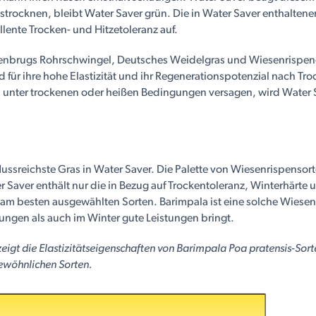
strocknen, bleibt Water Saver grün. Die in Water Saver enthalten
llente Trocken- und Hitzetoleranz auf.
renbrugs Rohrschwingel, Deutsches Weidelgras und Wiesenrispen
 für ihre hohe Elastizität und ihr Regenerationspotenzial nach T
unter trockenen oder heißen Bedingungen versagen, wird Water S
lussreichste Gras in Water Saver. Die Palette von Wiesenrispensort
Saver enthält nur die in Bezug auf Trockentoleranz, Winterhärte un
 am besten ausgewählten Sorten. Barimpala ist eine solche Wiesen
ungen als auch im Winter gute Leistungen bringt.
eigt die Elastizitätseigenschaften von Barimpala Poa pratensis-Sort
gewöhnlichen Sorten.