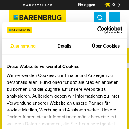
Einloggen
0
BARENBRUG.DE
MONIKA GARTEL
Zustimmung
Details
Über Cookies
Monika Gartel
Diese Webseite verwendet Cookies
Wir verwenden Cookies, um Inhalte und Anzeigen zu
Produkte
personalisieren, Funktionen für soziale Medien anbieten
Rasensamen
zu können und die Zugriffe auf unsere Website zu
analysieren. Außerdem geben wir Informationen zu Ihrer
Futterbau
Verwendung unserer Website an unsere Partner für
soziale Medien, Werbung und Analysen weiter. Unsere
Unterstützung
Partner führen diese Informationen möglicherweise mit
Rückgaben
weiteren Daten zusammen, die Sie ihnen bereitgestellt